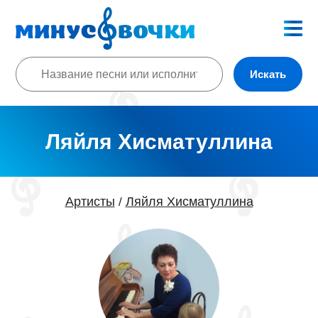
Искать
Ляйля Хисматуллина
Артисты
Ляйля Хисматуллина
/