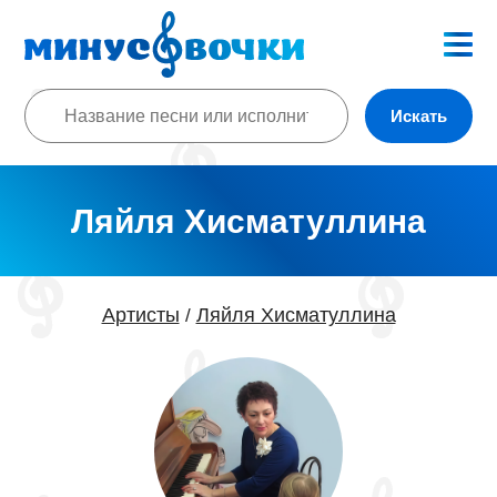
Искать
Ляйля Хисматуллина
Артисты
Ляйля Хисматуллина
/