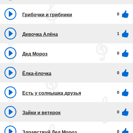
0
Грибочки и грибники
1
Девочка Алёна
0
Дед Мороз
0
Ёлка-ёлочка
0
Есть у солнышка друзья
0
Зайки и ветерок
0
Здравствуй Дед Мороз