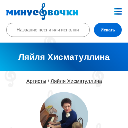
Искать
Ляйля Хисматуллина
Артисты
Ляйля Хисматуллина
/