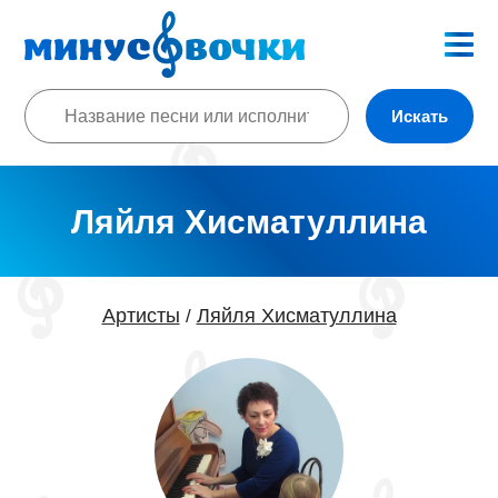
Искать
Ляйля Хисматуллина
Артисты
Ляйля Хисматуллина
/