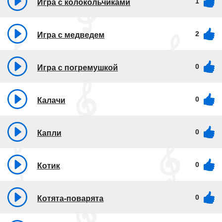
1
Игра с колокольчиками
2
Игра с медведем
0
Игра с погремушкой
0
Калачи
0
Капли
0
Котик
0
Котята-поварята