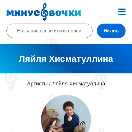
Искать
Ляйля Хисматуллина
Артисты
Ляйля Хисматуллина
/