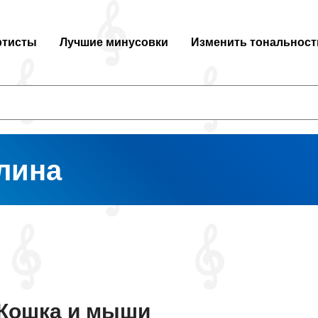
ртисты
Лучшие минусовки
Изменить тональност
лина
Кошка и мыши