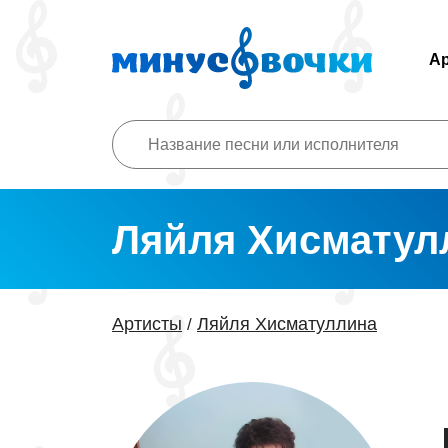
А
Ляйля Хисматул
Артисты
Ляйля Хисматуллина
/