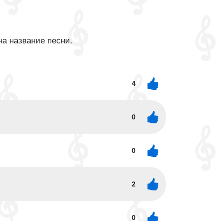
на название песни.
4
0
0
2
0