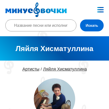
Искать
Ляйля Хисматуллина
Артисты
Ляйля Хисматуллина
/