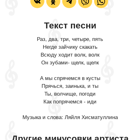
Текст песни
Раз, два, три, четыре, пять
Негде зайчику скакать
Всюду ходит волк, волк
Он зубами- щелк, щелк
А мы спрячемся в кусты
Прячься, заинька, и ты
Ты, волчище, погоди
Как попрячемся - иди
Музыка и слова: Ляйля Хисматуллина
Другие минусовки артиста