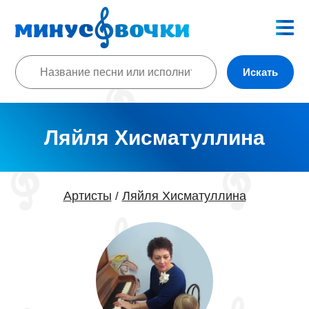
Искать
Ляйля Хисматуллина
Артисты
Ляйля Хисматуллина
/