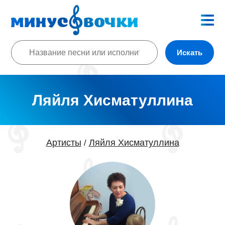
Искать
Ляйля Хисматуллина
Артисты
Ляйля Хисматуллина
/