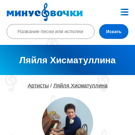
Искать
Ляйля Хисматуллина
Артисты
Ляйля Хисматуллина
/