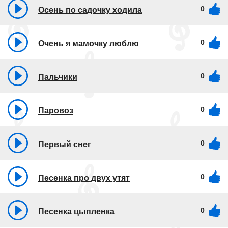
0
Осень по садочку ходила
0
Очень я мамочку люблю
0
Пальчики
0
Паровоз
0
Первый снег
0
Песенка про двух утят
0
Песенка цыпленка