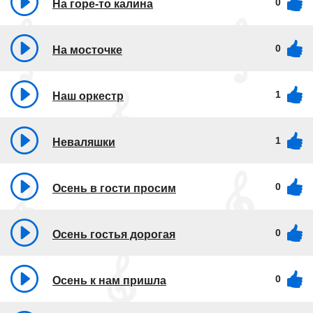
0
На горе-то калина
0
На мосточке
1
Наш оркестр
1
Неваляшки
0
Осень в гости просим
0
Осень гостья дорогая
0
Осень к нам пришла