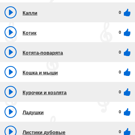
0
Капли
0
Котик
0
Котята-поварята
0
Кошка и мыши
0
Курочки и козлята
0
Ладушки
0
Листики дубовые