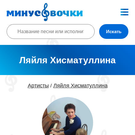
Искать
Ляйля Хисматуллина
Артисты
Ляйля Хисматуллина
/