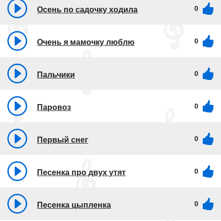
0
Осень по садочку ходила
0
Очень я мамочку люблю
0
Пальчики
0
Паровоз
0
Первый снег
0
Песенка про двух утят
0
Песенка цыпленка