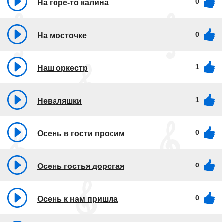
0
На горе-то калина
0
На мосточке
1
Наш оркестр
1
Неваляшки
0
Осень в гости просим
0
Осень гостья дорогая
0
Осень к нам пришла