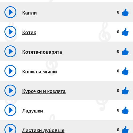
0
Капли
0
Котик
0
Котята-поварята
0
Кошка и мыши
0
Курочки и козлята
0
Ладушки
0
Листики дубовые