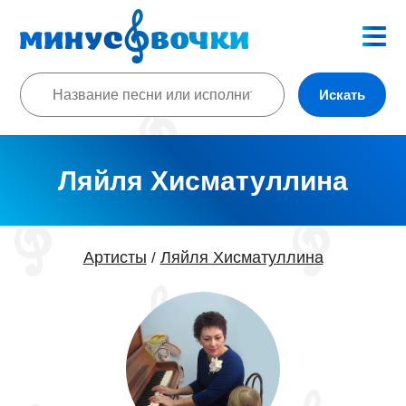
Искать
Ляйля Хисматуллина
Артисты
Ляйля Хисматуллина
/