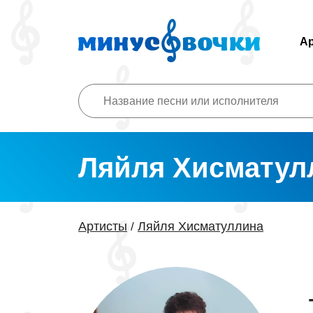
А
Ляйля Хисматул
Артисты
Ляйля Хисматуллина
/