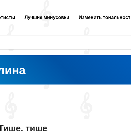
ртисты
Лучшие минусовки
Изменить тональност
лина
Тише, тише