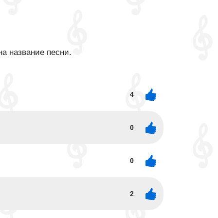
на название песни.
4
0
0
2