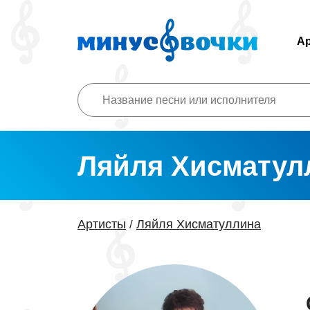
А
Ляйля Хисматул
Артисты
Ляйля Хисматуллина
/