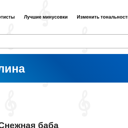
ртисты
Лучшие минусовки
Изменить тональност
лина
Снежная баба