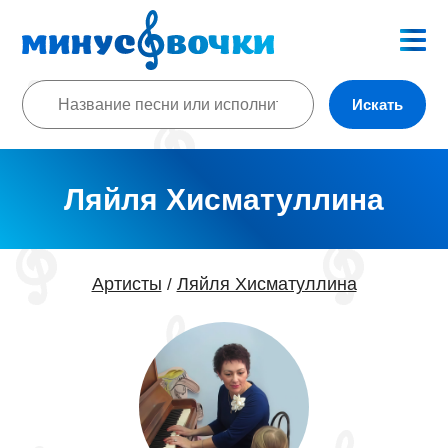
Искать
Ляйля Хисматуллина
Артисты
Ляйля Хисматуллина
/