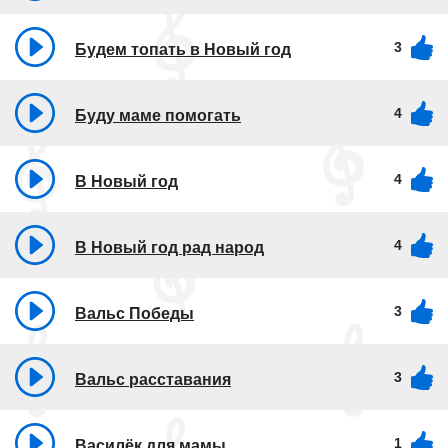
3
Будем топать в Новый год
4
Буду маме помогать
4
В Новый год
4
В Новый год рад народ
3
Вальс Победы
3
Вальс расставания
1
Василёк для мамы