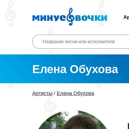
А
Елена Обухова
Артисты
Елена Обухова
/