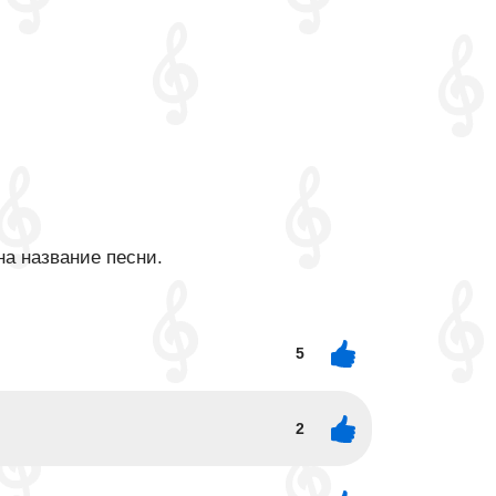
на название песни.
5
2