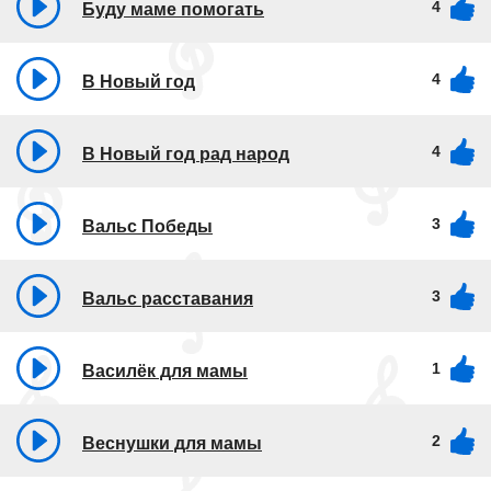
4
Буду маме помогать
4
В Новый год
4
В Новый год рад народ
3
Вальс Победы
3
Вальс расставания
1
Василёк для мамы
2
Веснушки для мамы