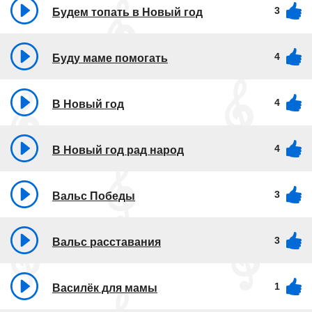
3
Будем топать в Новый год
4
Буду маме помогать
4
В Новый год
4
В Новый год рад народ
3
Вальс Победы
3
Вальс расставания
1
Василёк для мамы