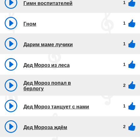
1
Гимн воспитателей
1
Гном
1
Дарим маме лучики
1
Дед Мороз из леса
Дед Мороз попал в
2
берлогу
1
Дед Мороз танцует с нами
2
Дед Мороза ждём