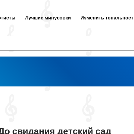
ртисты
Лучшие минусовки
Изменить тональност
До свидания детский сад