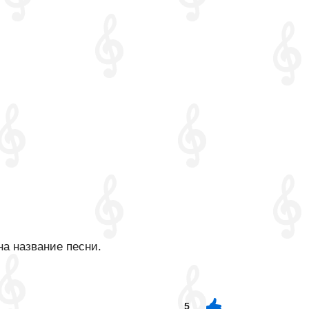
на название песни.
5