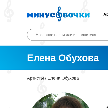
А
Елена Обухова
Артисты
Елена Обухова
/