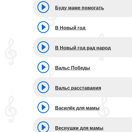
Буду маме помогать
В Новый год
В Новый год рад народ
Вальс Победы
Вальс расставания
Василёк для мамы
Веснушки для мамы