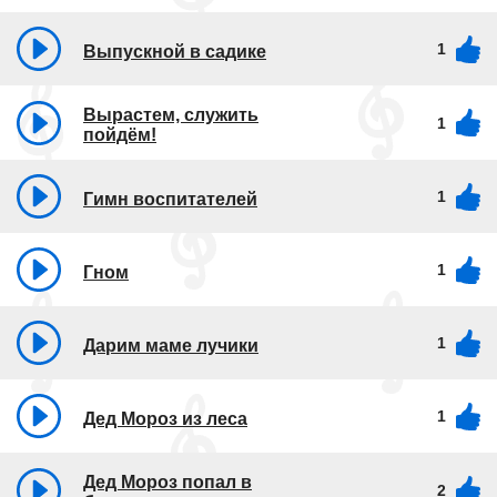
1
Выпускной в садике
Вырастем, служить
1
пойдём!
1
Гимн воспитателей
1
Гном
1
Дарим маме лучики
1
Дед Мороз из леса
Дед Мороз попал в
2