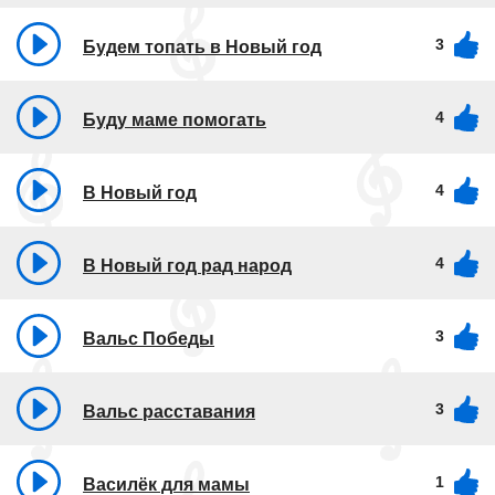
3
Будем топать в Новый год
4
Буду маме помогать
4
В Новый год
4
В Новый год рад народ
3
Вальс Победы
3
Вальс расставания
1
Василёк для мамы