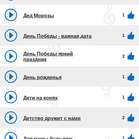
1
Дед Морозы
1
День Победы - важная дата
День Победы яркий
2
праздник
1
День рожденья
1
Дети на конях
2
Детство дружит с нами
1
Для мамы буду петь