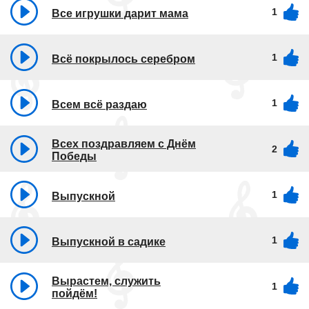
1
Все игрушки дарит мама
1
Всё покрылось серебром
1
Всем всё раздаю
Всех поздравляем с Днём
2
Победы
1
Выпускной
1
Выпускной в садике
Вырастем, служить
1
пойдём!