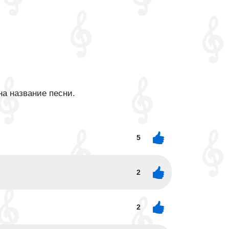
на название песни.
5
2
2