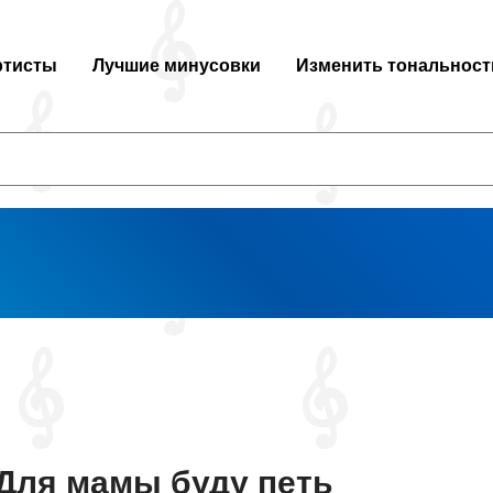
ртисты
Лучшие минусовки
Изменить тональност
Для мамы буду петь