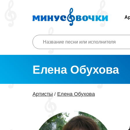
А
Елена Обухова
Артисты
Елена Обухова
/