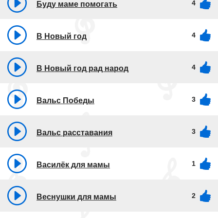
4
Буду маме помогать
4
В Новый год
4
В Новый год рад народ
3
Вальс Победы
3
Вальс расставания
1
Василёк для мамы
2
Веснушки для мамы