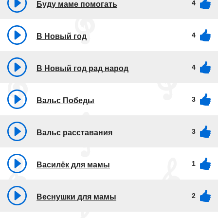
4
Буду маме помогать
4
В Новый год
4
В Новый год рад народ
3
Вальс Победы
3
Вальс расставания
1
Василёк для мамы
2
Веснушки для мамы