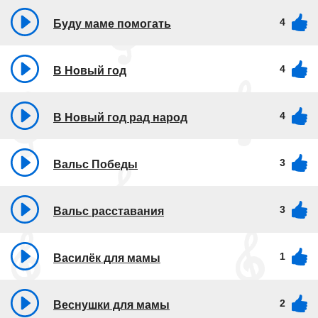
4
Буду маме помогать
4
В Новый год
4
В Новый год рад народ
3
Вальс Победы
3
Вальс расставания
1
Василёк для мамы
2
Веснушки для мамы