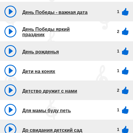
1
День Победы - важная дата
День Победы яркий
2
праздник
1
День рожденья
1
Дети на конях
2
Детство дружит с нами
1
Для мамы буду петь
1
До свидания детский сад