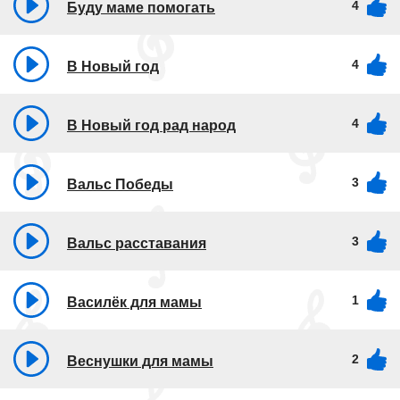
4
Буду маме помогать
4
В Новый год
4
В Новый год рад народ
3
Вальс Победы
3
Вальс расставания
1
Василёк для мамы
2
Веснушки для мамы