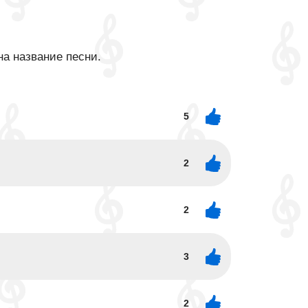
на название песни.
5
2
2
3
2