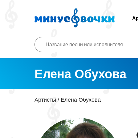
А
Елена Обухова
Артисты
Елена Обухова
/