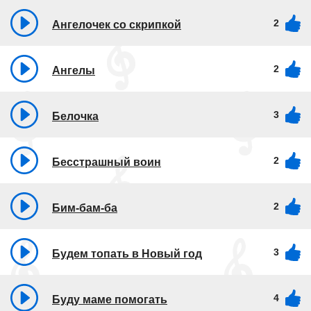
2
Ангелочек со скрипкой
2
Ангелы
3
Белочка
2
Бесстрашный воин
2
Бим-бам-ба
3
Будем топать в Новый год
4
Буду маме помогать