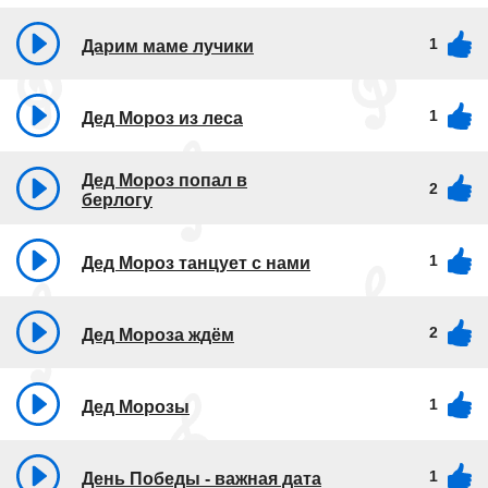
1
Дарим маме лучики
1
Дед Мороз из леса
Дед Мороз попал в
2
берлогу
1
Дед Мороз танцует с нами
2
Дед Мороза ждём
1
Дед Морозы
1
День Победы - важная дата