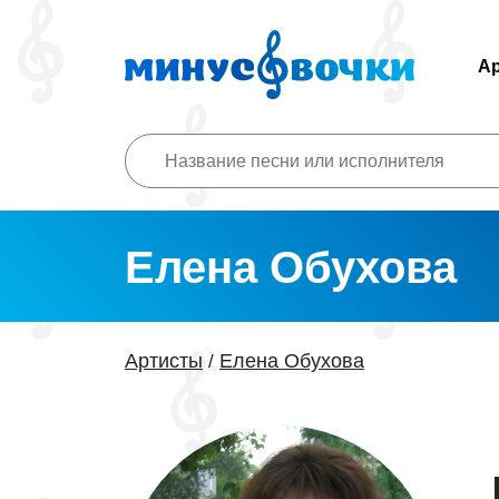
А
Елена Обухова
Артисты
Елена Обухова
/