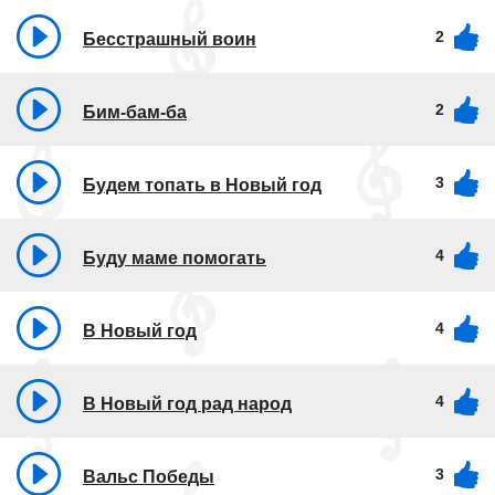
2
Бесстрашный воин
2
Бим-бам-ба
3
Будем топать в Новый год
4
Буду маме помогать
4
В Новый год
4
В Новый год рад народ
3
Вальс Победы