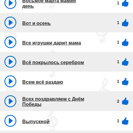
Восьмое марта мамин
1
день
1
Вот и осень
1
Все игрушки дарит мама
1
Всё покрылось серебром
1
Всем всё раздаю
Всех поздравляем с Днём
2
Победы
1
Выпускной