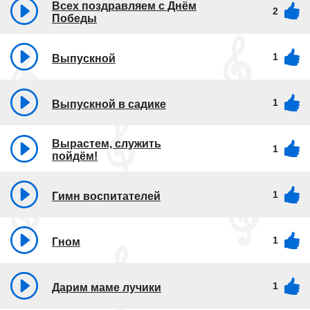
Всех поздравляем с Днём
2
Победы
1
Выпускной
1
Выпускной в садике
Вырастем, служить
1
пойдём!
1
Гимн воспитателей
1
Гном
1
Дарим маме лучики