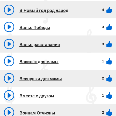
4
В Новый год рад народ
3
Вальс Победы
3
Вальс расставания
1
Василёк для мамы
2
Веснушки для мамы
1
Вместе с другом
2
Воинам Отчизны