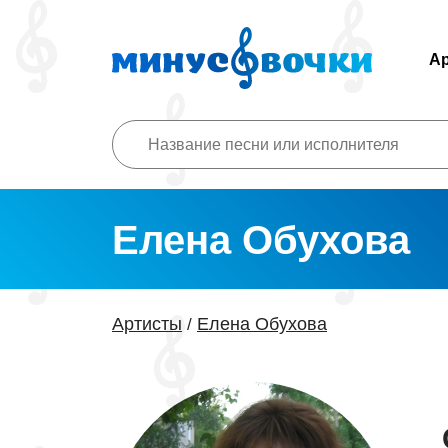
А
Елена Обухова
Артисты
Елена Обухова
/