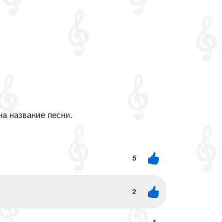
на название песни.
5
2