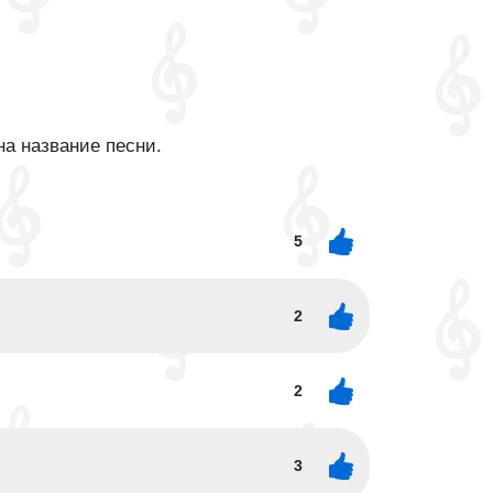
на название песни.
5
2
2
3