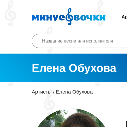
А
Елена Обухова
Артисты
Елена Обухова
/