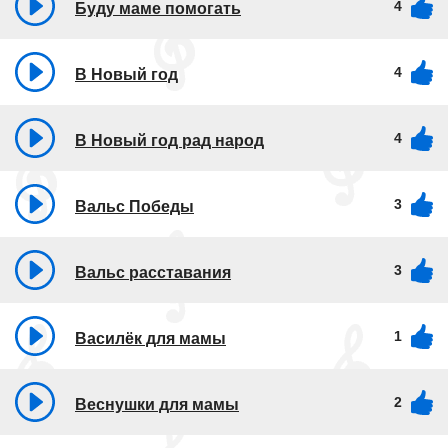
4
Буду маме помогать
4
В Новый год
4
В Новый год рад народ
3
Вальс Победы
3
Вальс расставания
1
Василёк для мамы
2
Веснушки для мамы