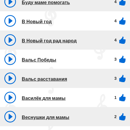
4
Буду маме помогать
4
В Новый год
4
В Новый год рад народ
3
Вальс Победы
3
Вальс расставания
1
Василёк для мамы
2
Веснушки для мамы