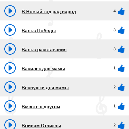
4
В Новый год рад народ
3
Вальс Победы
3
Вальс расставания
1
Василёк для мамы
2
Веснушки для мамы
1
Вместе с другом
2
Воинам Отчизны