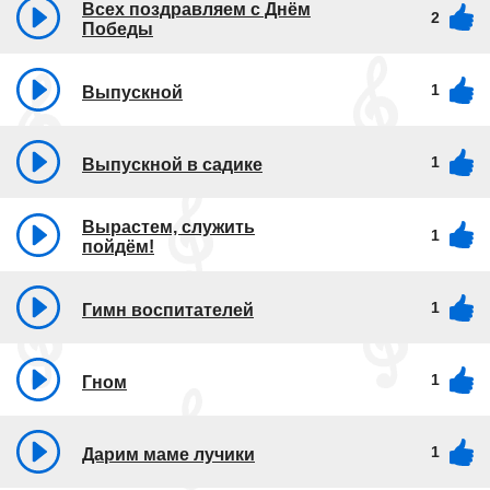
Всех поздравляем с Днём
2
Победы
1
Выпускной
1
Выпускной в садике
Вырастем, служить
1
пойдём!
1
Гимн воспитателей
1
Гном
1
Дарим маме лучики