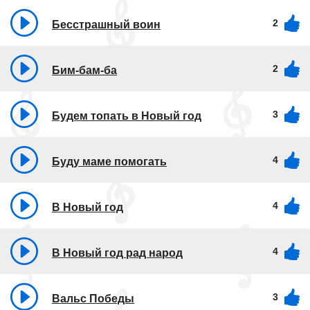
2
Бесстрашный воин
2
Бим-бам-ба
3
Будем топать в Новый год
4
Буду маме помогать
4
В Новый год
4
В Новый год рад народ
3
Вальс Победы