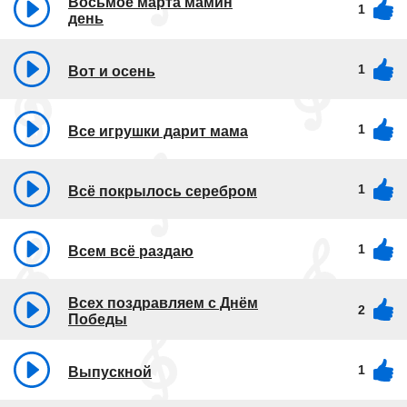
Восьмое марта мамин
1
день
1
Вот и осень
1
Все игрушки дарит мама
1
Всё покрылось серебром
1
Всем всё раздаю
Всех поздравляем с Днём
2
Победы
1
Выпускной