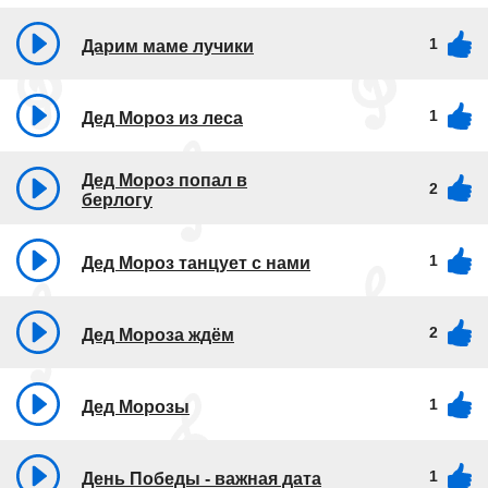
1
Дарим маме лучики
1
Дед Мороз из леса
Дед Мороз попал в
2
берлогу
1
Дед Мороз танцует с нами
2
Дед Мороза ждём
1
Дед Морозы
1
День Победы - важная дата