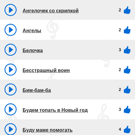
2
Ангелочек со скрипкой
2
Ангелы
3
Белочка
2
Бесстрашный воин
2
Бим-бам-ба
3
Будем топать в Новый год
4
Буду маме помогать