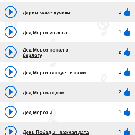
1
Дарим маме лучики
1
Дед Мороз из леса
Дед Мороз попал в
2
берлогу
1
Дед Мороз танцует с нами
2
Дед Мороза ждём
1
Дед Морозы
1
День Победы - важная дата