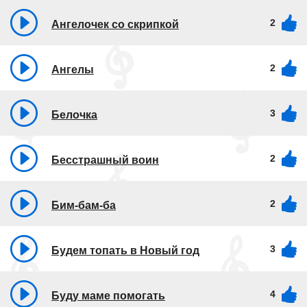
2
Ангелочек со скрипкой
2
Ангелы
3
Белочка
2
Бесстрашный воин
2
Бим-бам-ба
3
Будем топать в Новый год
4
Буду маме помогать