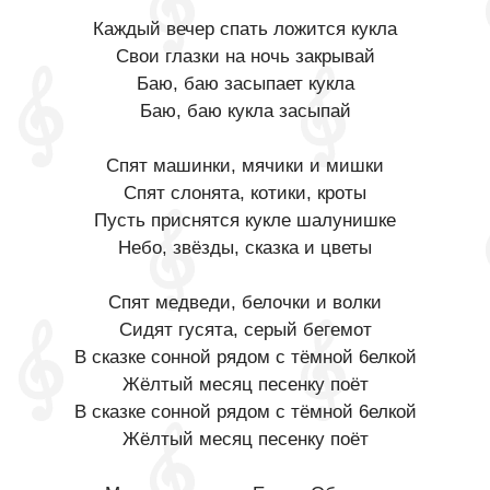
Каждый вечер спать ложится кукла
Свои глазки на ночь закрывай
Баю, баю засыпает кукла
Баю, баю кукла засыпай
Спят машинки, мячики и мишки
Спят слонята, котики, кроты
Пусть приснятся кукле шалунишке
Небо, звёзды, сказка и цветы
Спят медведи, белочки и волки
Сидят гусята, серый бегемот
В сказке сонной рядом с тёмной 6елкой
Жёлтый месяц песенку поёт
В сказке сонной рядом с тёмной 6елкой
Жёлтый месяц песенку поёт