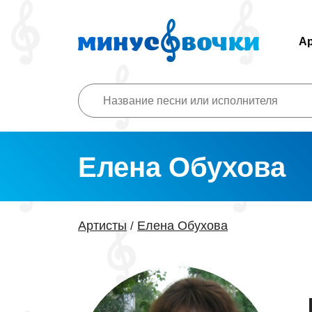
А
Елена Обухова
Артисты
Елена Обухова
/