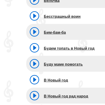
Белочка
Бесстрашный воин
Бим-бам-ба
Будем топать в Новый год
Буду маме помогать
В Новый год
В Новый год рад народ