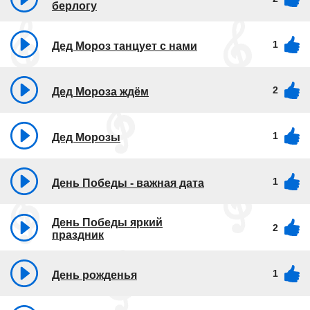
берлогу
1
Дед Мороз танцует с нами
2
Дед Мороза ждём
1
Дед Морозы
1
День Победы - важная дата
День Победы яркий
2
праздник
1
День рожденья