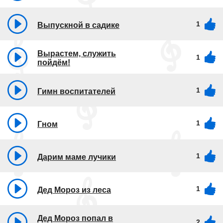
1
Выпускной в садике
Вырастем, служить
1
пойдём!
1
Гимн воспитателей
1
Гном
1
Дарим маме лучики
1
Дед Мороз из леса
Дед Мороз попал в
2