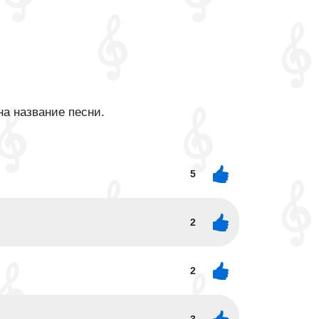
на название песни.
5
2
2