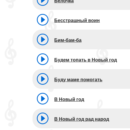
Белочка
Бесстрашный воин
Бим-бам-ба
Будем топать в Новый год
Буду маме помогать
В Новый год
В Новый год рад народ