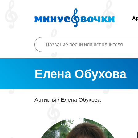
А
Елена Обухова
Артисты
Елена Обухова
/