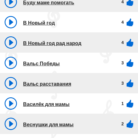
4
Буду маме помогать
4
В Новый год
4
В Новый год рад народ
3
Вальс Победы
3
Вальс расставания
1
Василёк для мамы
2
Веснушки для мамы