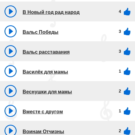
4
В Новый год рад народ
3
Вальс Победы
3
Вальс расставания
1
Василёк для мамы
2
Веснушки для мамы
1
Вместе с другом
2
Воинам Отчизны