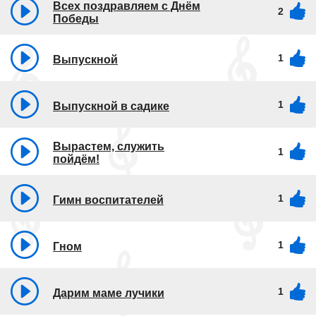
Всех поздравляем с Днём
2
Победы
1
Выпускной
1
Выпускной в садике
Вырастем, служить
1
пойдём!
1
Гимн воспитателей
1
Гном
1
Дарим маме лучики