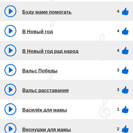
4
Буду маме помогать
4
В Новый год
4
В Новый год рад народ
3
Вальс Победы
3
Вальс расставания
1
Василёк для мамы
2
Веснушки для мамы