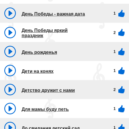
1
День Победы - важная дата
День Победы яркий
2
праздник
1
День рожденья
1
Дети на конях
2
Детство дружит с нами
1
Для мамы буду петь
1
До свидания детский сад