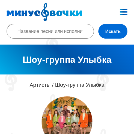
Искать
Шоу-группа Улыбка
Артисты
Шоу-группа Улыбка
/