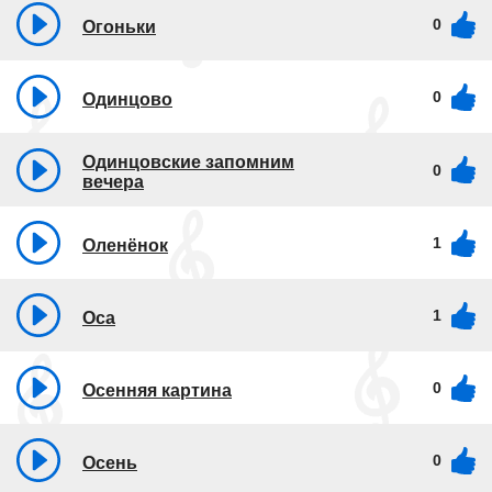
0
Огоньки
0
Одинцово
Одинцовские запомним
0
вечера
1
Оленёнок
1
Оса
0
Осенняя картина
0
Осень