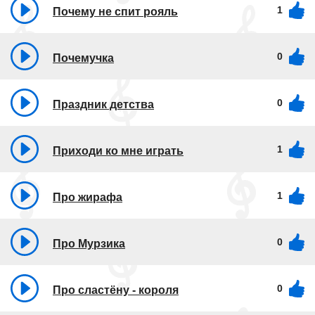
1
Почему не спит рояль
0
Почемучка
0
Праздник детства
1
Приходи ко мне играть
1
Про жирафа
0
Про Мурзика
0
Про сластёну - короля