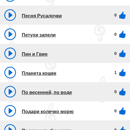
0
Песня Русалочки
0
Петухи запели
0
Пин и Гвин
1
Планета кошек
0
По весенней, по воде
0
Подари колечко морю