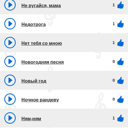
1
Не ругайся, мама
1
Недотрога
1
Нет тебя со мною
0
Новогодняя песня
0
Новый год
0
Ночное рандеву
1
Ням-ням