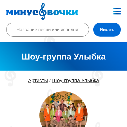
Искать
Шоу-группа Улыбка
Артисты
Шоу-группа Улыбка
/