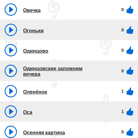
0
Овечка
0
Огоньки
0
Одинцово
Одинцовские запомним
0
вечера
1
Оленёнок
1
Оса
0
Осенняя картина