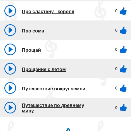
0
Про сластёну - короля
0
Про сома
0
Прощай
0
Прощание с летом
0
Путешествие вокруг земли
Путешествие по древнему
0
миру