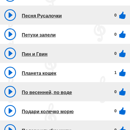
0
Песня Русалочки
0
Петухи запели
0
Пин и Гвин
1
Планета кошек
0
По весенней, по воде
0
Подари колечко морю