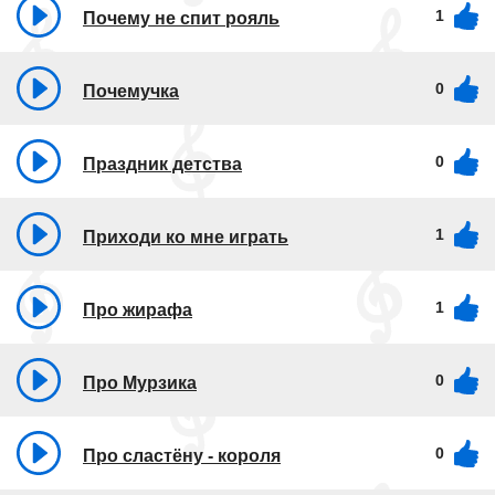
1
Почему не спит рояль
0
Почемучка
0
Праздник детства
1
Приходи ко мне играть
1
Про жирафа
0
Про Мурзика
0
Про сластёну - короля