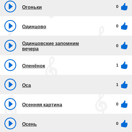
0
Огоньки
0
Одинцово
Одинцовские запомним
0
вечера
1
Оленёнок
1
Оса
0
Осенняя картина
0
Осень