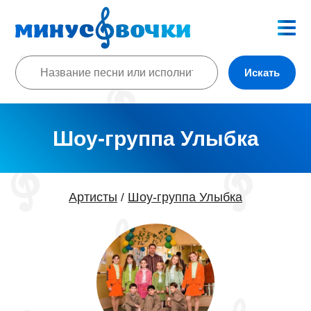
Искать
Шоу-группа Улыбка
Артисты
Шоу-группа Улыбка
/