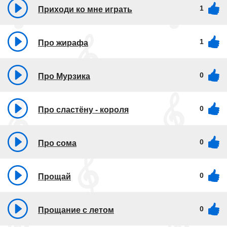
1
Приходи ко мне играть
1
Про жирафа
0
Про Мурзика
0
Про сластёну - короля
0
Про сома
0
Прощай
0
Прощание с летом