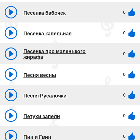
0
Песенка бабочек
0
Песенка капельная
Песенка про маленького
0
жирафа
0
Песня весны
0
Песня Русалочки
0
Петухи запели
0
Пин и Гвин