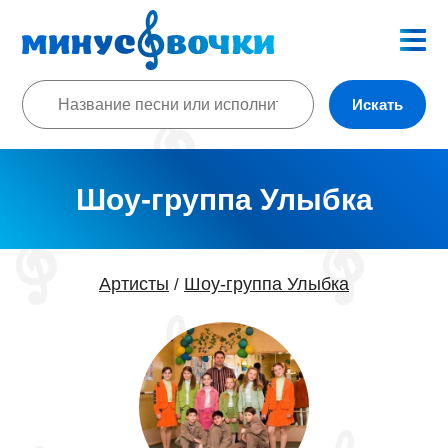
Искать
Шоу-группа Улыбка
Артисты
Шоу-группа Улыбка
/