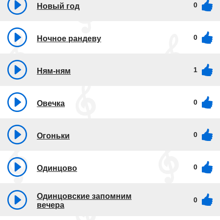
0
Новый год
0
Ночное рандеву
1
Ням-ням
0
Овечка
0
Огоньки
0
Одинцово
Одинцовские запомним
0
вечера